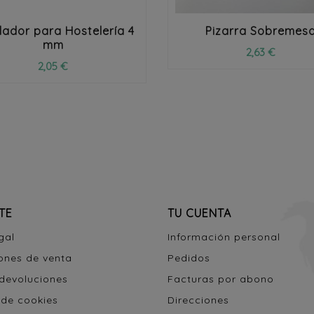
lador para Hostelería 4
Pizarra Sobremes
mm
2,63 €
2,05 €
TE
TU CUENTA
gal
Información personal
ones de venta
Pedidos
 devoluciones
Facturas por abono
 de cookies
Direcciones