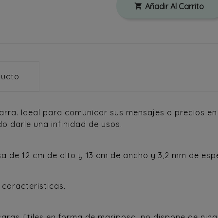
Añadir Al Carrito

ducto
zarra. Ideal para comunicar sus mensajes o precios en
do darle una infinidad de usos.
a de 12 cm de alto y 13 cm de ancho y 3,2 mm de esp
 caracteristicas.
 caras útiles en forma de mariposa, no dispone de nin