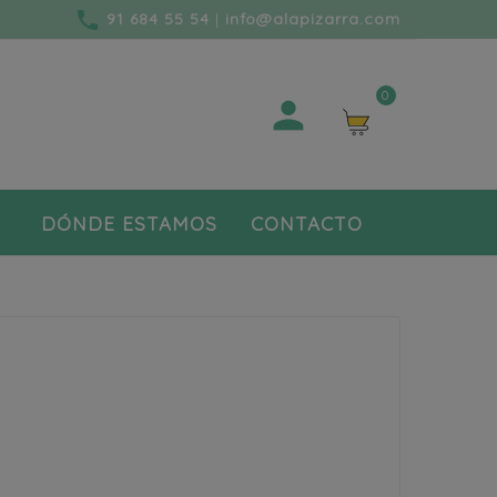
phone
91 684 55 54
|
info@alapizarra.com
0

DÓNDE ESTAMOS
CONTACTO