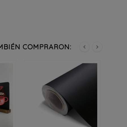
AMBIÉN COMPRARON:



