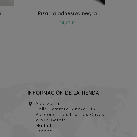
a
Pizarra adhesiva negra
p
14,70 €
INFORMACIÓN DE LA TIENDA
Alapizarra
location_on
Calle Destreza 3 nave B15
Poligono Industrial Los Olivos
28906 Getafe
Madrid
España