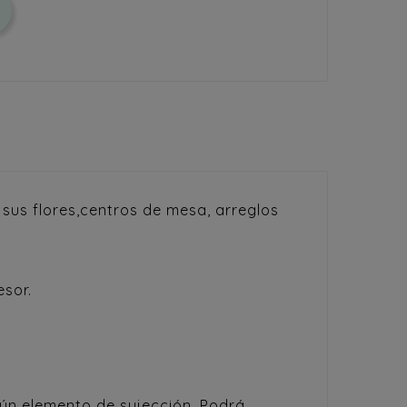
 sus flores,centros de mesa, arreglos
esor.
gún elemento de sujección. Podrá