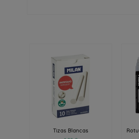


Tizas Blancas
Rotu