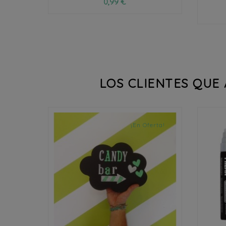
0,99 €
LOS CLIENTES QUE
¡En Oferta!

