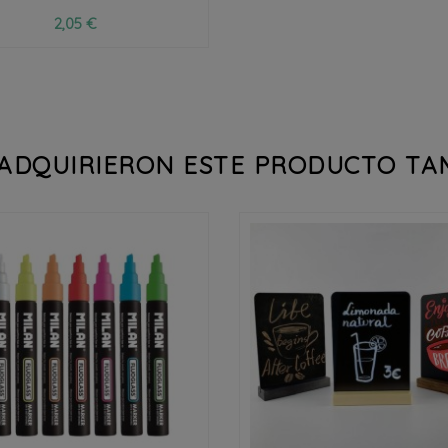
2,05 €
 ADQUIRIERON ESTE PRODUCTO T



