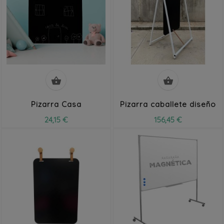


Pizarra Casa
Pizarra caballete diseño
24,15 €
156,45 €