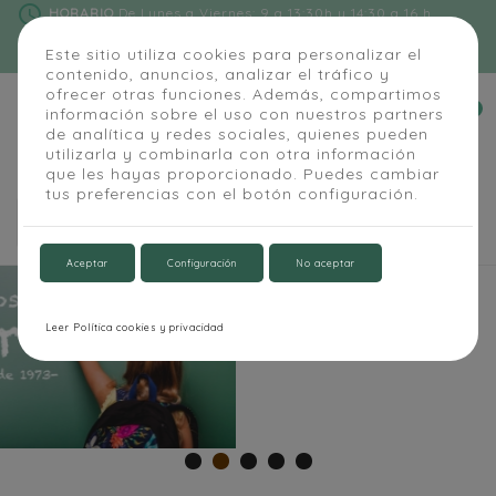
schedule
HORARIO
De Lunes a Viernes: 9 a 13:30h y 14:30 a 16 h
phone
91 684 55 54
|
info@alapizarra.com
Este sitio utiliza cookies para personalizar el
contenido, anuncios, analizar el tráfico y
ofrecer otras funciones. Además, compartimos
0
información sobre el uso con nuestros partners


de analítica y redes sociales, quienes pueden
utilizarla y combinarla con otra información
que les hayas proporcionado. Puedes cambiar
tus preferencias con el botón configuración.

Aceptar
Configuración
No aceptar
Leer Política cookies y privacidad