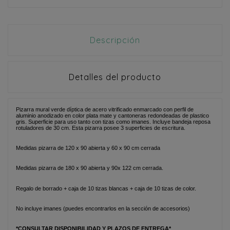
Descripción
Detalles del producto
Pizarra mural verde díptica de acero vitrificado enmarcado con perfil de
aluminio anodizado en color plata mate y cantoneras redondeadas de plastico
gris. Superficie para uso tanto con tizas como imanes. Incluye bandeja reposa
rotuladores de 30 cm. Esta pizarra posee 3 superficies de escritura.
Medidas pizarra de 120 x 90 abierta y 60 x 90 cm cerrada
Medidas pizarra de 180 x 90 abierta y 90x 122 cm cerrada.
Regalo de borrado + caja de 10 tizas blancas + caja de 10 tizas de color.
No incluye imanes (puedes encontrarlos en la sección de accesorios)
*CONSULTAR DISPONIBILIDAD Y PLAZOS DE ENTREGA*