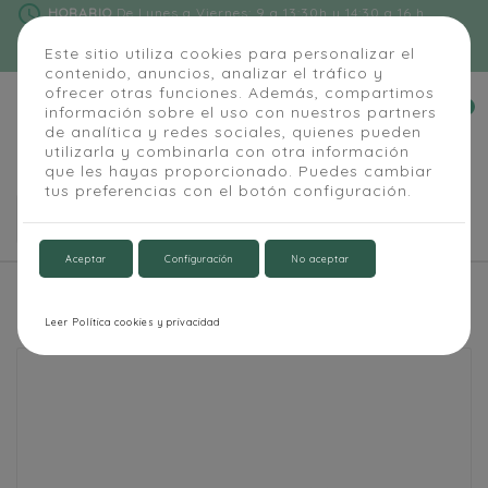
schedule
HORARIO
De Lunes a Viernes: 9 a 13:30h y 14:30 a 16 h
phone
91 684 55 54
|
info@alapizarra.com
Este sitio utiliza cookies para personalizar el
contenido, anuncios, analizar el tráfico y
ofrecer otras funciones. Además, compartimos
0
información sobre el uso con nuestros partners


de analítica y redes sociales, quienes pueden
utilizarla y combinarla con otra información
que les hayas proporcionado. Puedes cambiar
tus preferencias con el botón configuración.

Aceptar
Configuración
No aceptar
Inicio
Aula y Oficina
PIZARRA VERDE DÍPTICA ACERO VITRIFICADO
Leer Política cookies y privacidad