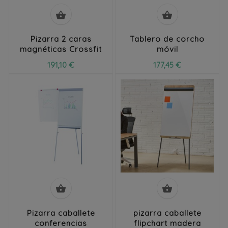


Pizarra 2 caras
Tablero de corcho
magnéticas Crossfit
móvil
191,10 €
177,45 €


Pizarra caballete
pizarra caballete
conferencias
flipchart madera