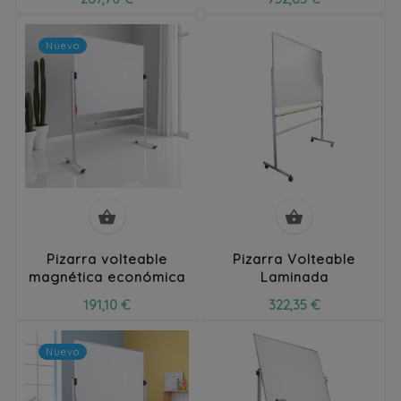
Nuevo


Pizarra volteable
Pizarra Volteable
magnética económica
Laminada
191,10 €
322,35 €
Nuevo