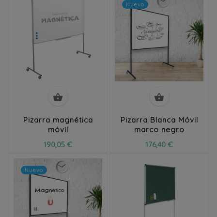
Nuevo


Pizarra magnética
Pizarra Blanca Móvil
móvil
marco negro
190,05 €
176,40 €
Nuevo