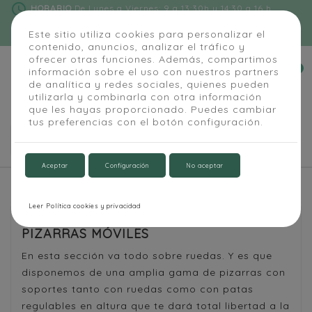
schedule
HORARIO
De Lunes a Viernes: 9 a 13:30h y 14:30 a 16 h
phone
91 684 55 54
|
info@alapizarra.com
Este sitio utiliza cookies para personalizar el
contenido, anuncios, analizar el tráfico y
ofrecer otras funciones. Además, compartimos
0
información sobre el uso con nuestros partners


de analítica y redes sociales, quienes pueden
utilizarla y combinarla con otra información
que les hayas proporcionado. Puedes cambiar
tus preferencias con el botón configuración.

Aceptar
Configuración
No aceptar
Inicio
Aula y Oficina
Pizarras móviles
Leer Política cookies y privacidad
PIZARRAS MÓVILES
En esta sección va todo sobre ruedas. Y es que
disponemos de una amplia gama de pizarras con
soportes tanto con ruedas como con patas
regulables en altura que te dará total libertad a la