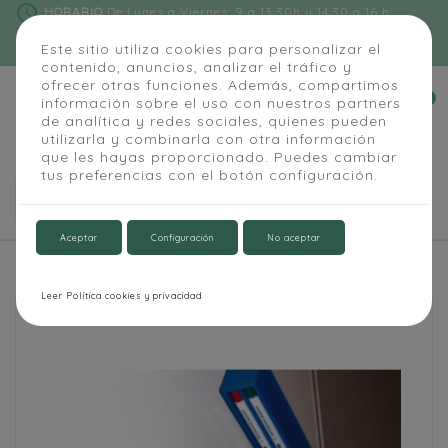
schedule
HORARIO
De Lunes a Viernes: 9 a 13:30h y 14:30 a 16 h
phone
91 684 55 54
|
info@alapizarra.com
Este sitio utiliza cookies para personalizar el
contenido, anuncios, analizar el tráfico y
ofrecer otras funciones. Además, compartimos
0
información sobre el uso con nuestros partners


de analítica y redes sociales, quienes pueden
utilizarla y combinarla con otra información
que les hayas proporcionado. Puedes cambiar
tus preferencias con el botón configuración.

Aceptar
Configuración
No aceptar
Inicio
Accesorios
Borrador + 4 Rotuladores
Leer Política cookies y privacidad