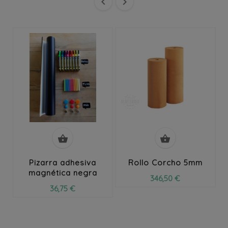




Pizarra adhesiva
Rollo Corcho 5mm
magnética negra
346,50 €
36,75 €