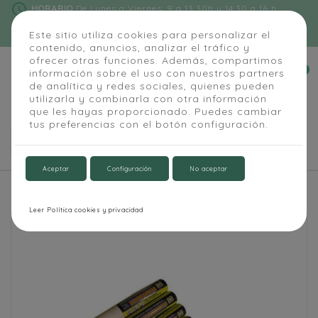
schedule
HORARIO
De Lunes a Viernes: 9 a 13:30h y 14:30 a 16 h
phone
91 684 55 54
|
info@alapizarra.com
Este sitio utiliza cookies para personalizar el
contenido, anuncios, analizar el tráfico y
ofrecer otras funciones. Además, compartimos
0
información sobre el uso con nuestros partners


de analítica y redes sociales, quienes pueden
utilizarla y combinarla con otra información
que les hayas proporcionado. Puedes cambiar
tus preferencias con el botón configuración.

Aceptar
Configuración
No aceptar
Inicio
Accesorios
Rotulador Hostelería 15 mm
Leer Política cookies y privacidad