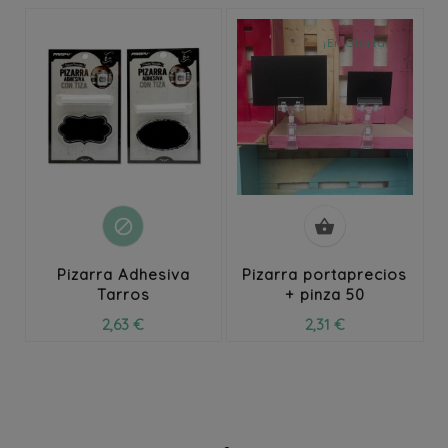
¡En Oferta!


Pizarra Adhesiva
Pizarra portaprecios
Tarros
+ pinza 50
2,63 €
2,31 €