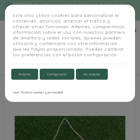
schedule
HORARIO
De Lunes a Viernes: 9 a 13:30h y 14:30 a 16 h
phone
91 684 55 54
|
info@alapizarra.com
Este sitio utiliza cookies para personalizar el
contenido, anuncios, analizar el tráfico y
ofrecer otras funciones. Además, compartimos
0
información sobre el uso con nuestros partners


de analítica y redes sociales, quienes pueden
utilizarla y combinarla con otra información
que les hayas proporcionado. Puedes cambiar
tus preferencias con el botón configuración.

Aceptar
Configuración
No aceptar
Inicio
Bodas y Eventos
Pizarra boda con marco
Leer Política cookies y privacidad