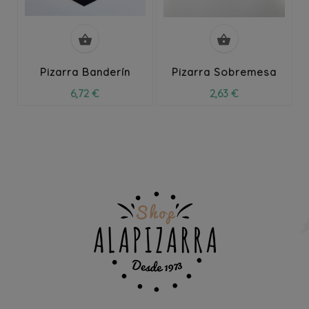


Pizarra Banderín
Pizarra Sobremesa
6,72 €
2,63 €