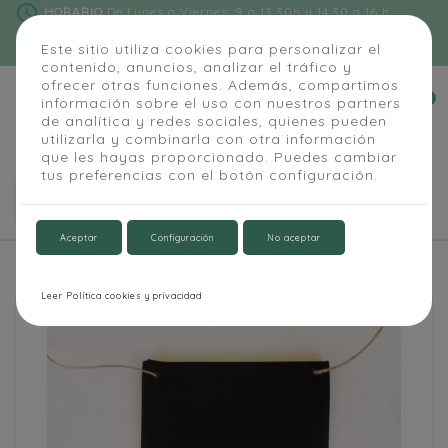
schedule
HORARIO
De Lunes a Viernes: 9 a 13:30h y 14:30 a 16 h
phone
91 684 55 54
|
info@alapizarra.com
Este sitio utiliza cookies para personalizar el
contenido, anuncios, analizar el tráfico y
ofrecer otras funciones. Además, compartimos
0
información sobre el uso con nuestros partners


de analítica y redes sociales, quienes pueden
utilizarla y combinarla con otra información
que les hayas proporcionado. Puedes cambiar
tus preferencias con el botón configuración.

Aceptar
Configuración
No aceptar
Inicio
Bodas y Eventos
Pizarra Banderín Mini
Leer Política cookies y privacidad