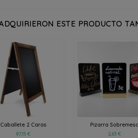
 ADQUIRIERON ESTE PRODUCTO T




Caballete 2 Caras
Pizarra Sobremes
87,15 €
2,63 €