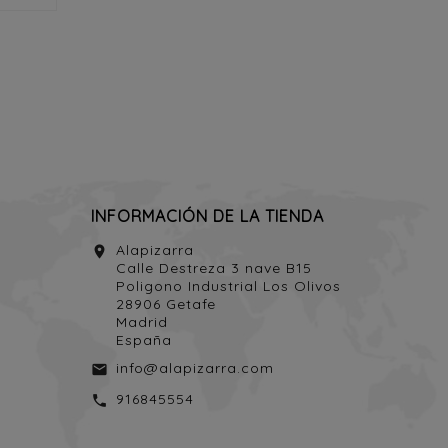
INFORMACIÓN DE LA TIENDA
Alapizarra
location_on
Calle Destreza 3 nave B15
Poligono Industrial Los Olivos
28906 Getafe
Madrid
España
info@alapizarra.com
email
916845554
call