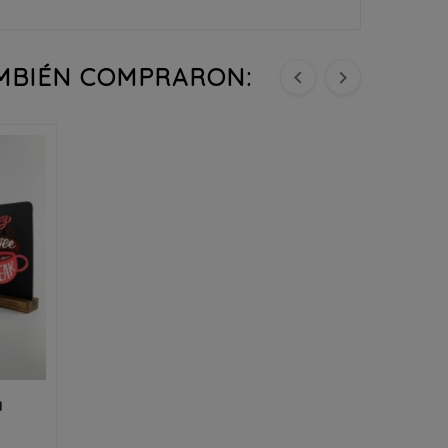
AMBIÉN COMPRARON:


a