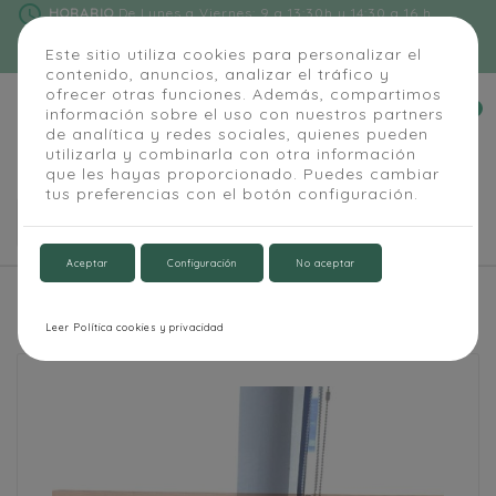
schedule
HORARIO
De Lunes a Viernes: 9 a 13:30h y 14:30 a 16 h
phone
91 684 55 54
|
info@alapizarra.com
Este sitio utiliza cookies para personalizar el
contenido, anuncios, analizar el tráfico y
ofrecer otras funciones. Además, compartimos
0
información sobre el uso con nuestros partners


de analítica y redes sociales, quienes pueden
utilizarla y combinarla con otra información
que les hayas proporcionado. Puedes cambiar
tus preferencias con el botón configuración.

Aceptar
Configuración
No aceptar
Inicio
Mampara protección color Coral para colgar
Leer Política cookies y privacidad