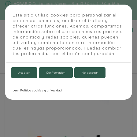
schedule
HORARIO
De Lunes a Viernes: 9 a 13:30h y 14:30 a 16 h
phone
91 684 55 54
|
info@alapizarra.com
Este sitio utiliza cookies para personalizar el
contenido, anuncios, analizar el tráfico y
ofrecer otras funciones. Además, compartimos
0
información sobre el uso con nuestros partners


de analítica y redes sociales, quienes pueden
utilizarla y combinarla con otra información
que les hayas proporcionado. Puedes cambiar
tus preferencias con el botón configuración.

Aceptar
Configuración
No aceptar
Inicio
Cubilete Portarotulador magnético colores
Leer Política cookies y privacidad