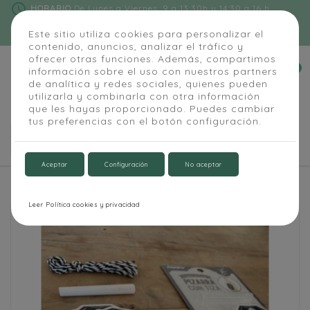
schedule
HORARIO
De Lunes a Viernes: 9 a 13:30h y 14:30 a 16 h
phone
91 684 55 54
|
info@alapizarra.com
Este sitio utiliza cookies para personalizar el
contenido, anuncios, analizar el tráfico y
ofrecer otras funciones. Además, compartimos
0
información sobre el uso con nuestros partners


de analítica y redes sociales, quienes pueden
utilizarla y combinarla con otra información
que les hayas proporcionado. Puedes cambiar
tus preferencias con el botón configuración.

Aceptar
Configuración
No aceptar
Inicio
Pizarra etiqueta con cuerda 10 uds
Leer Política cookies y privacidad