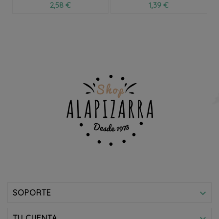
2,58 €
1,39 €
SOPORTE

TU CUENTA
