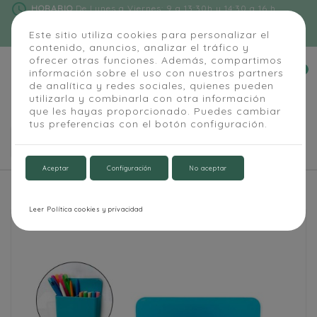
schedule
HORARIO
De Lunes a Viernes: 9 a 13:30h y 14:30 a 16 h
phone
91 684 55 54
|
info@alapizarra.com
Este sitio utiliza cookies para personalizar el
contenido, anuncios, analizar el tráfico y
ofrecer otras funciones. Además, compartimos
0
información sobre el uso con nuestros partners


de analítica y redes sociales, quienes pueden
utilizarla y combinarla con otra información
que les hayas proporcionado. Puedes cambiar
tus preferencias con el botón configuración.

Aceptar
Configuración
No aceptar
Inicio
Cubilete Pizarra adhesivo
Leer Política cookies y privacidad