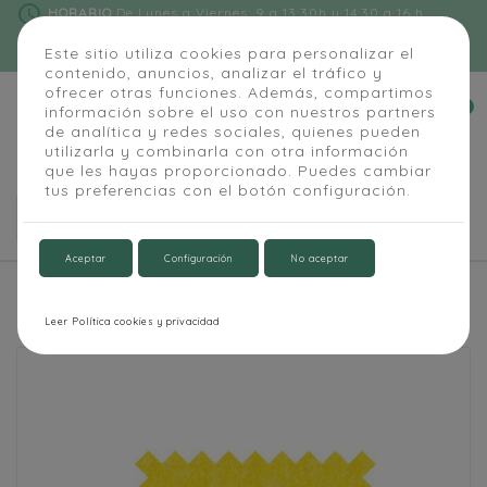
schedule
HORARIO
De Lunes a Viernes: 9 a 13:30h y 14:30 a 16 h
phone
91 684 55 54
|
info@alapizarra.com
Este sitio utiliza cookies para personalizar el
contenido, anuncios, analizar el tráfico y
ofrecer otras funciones. Además, compartimos
0
información sobre el uso con nuestros partners


de analítica y redes sociales, quienes pueden
utilizarla y combinarla con otra información
que les hayas proporcionado. Puedes cambiar
tus preferencias con el botón configuración.

Aceptar
Configuración
No aceptar
Inicio
Paneles fonoabsorbentes
PANELES FONOABSORBENTES MOVIL
Leer Política cookies y privacidad