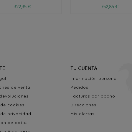
322,35 €
752,85 €
TE
TU CUENTA
gal
Información personal
ones de venta
Pedidos
 devoluciones
Facturas por abono
 de cookies
Direcciones
 de privacidad
Mis alertas
ión de datos
o - Alapizarra