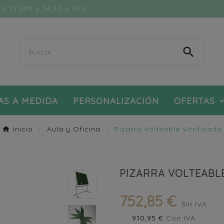
a 13:30h y 14:30 a 16 h

AS A MEDIDA
PERSONALIZACIÓN
OFERTAS
Inicio
Aula y Oficina
Pizarra Volteable Vitrificada
PIZARRA VOLTEABLE
752,85 €
Sin IVA
910,95 €
Con IVA