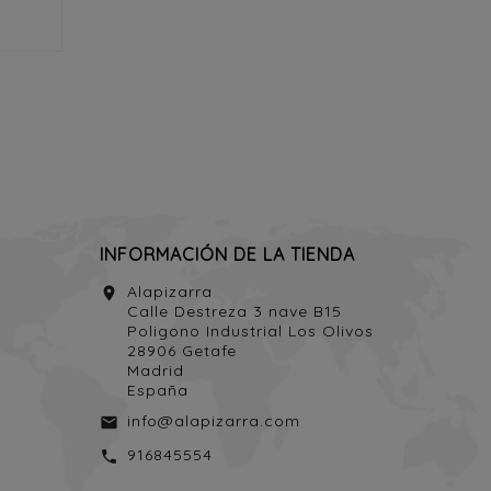
INFORMACIÓN DE LA TIENDA
Alapizarra
location_on
Calle Destreza 3 nave B15
Poligono Industrial Los Olivos
28906 Getafe
Madrid
España
info@alapizarra.com
email
916845554
call