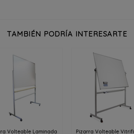
TAMBIÉN PODRÍA INTERESARTE




rra Volteable Laminada
Pizarra Volteable Vitri