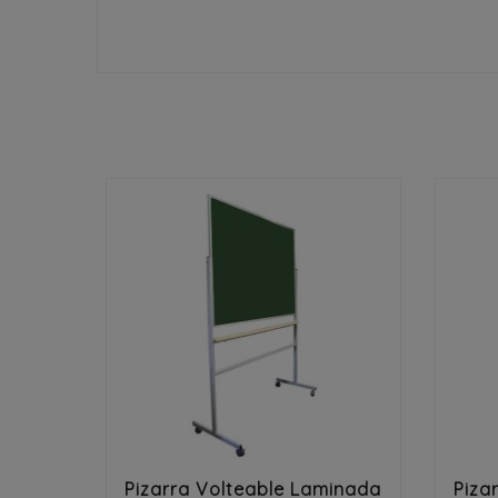


Pizarra Volteable Laminada
Piza