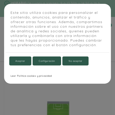
schedule
HORARIO
De Lunes a Viernes: 9 a 13:30h y 14:30 a 16 h
phone
91 684 55 54
|
info@alapizarra.com
Este sitio utiliza cookies para personalizar el
contenido, anuncios, analizar el tráfico y
ofrecer otras funciones. Además, compartimos
0
información sobre el uso con nuestros partners


de analítica y redes sociales, quienes pueden
utilizarla y combinarla con otra información
que les hayas proporcionado. Puedes cambiar
tus preferencias con el botón configuración.

Aceptar
Configuración
No aceptar
Inicio
Pizarras deportivas
Pizarra caballete futbol
Leer Política cookies y privacidad