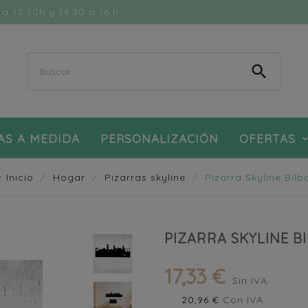
a 13:30h y 14:30 a 16 h

AS A MEDIDA
PERSONALIZACIÓN
OFERTAS
Inicio
Hogar
Pizarras skyline
Pizarra Skyline Bilb
PIZARRA SKYLINE B
17,33 €
Sin IVA
20,96 €
Con IVA