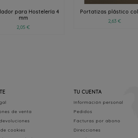
lador para Hostelería 4
Portatizas plástico co
mm
2,63 €
2,05 €
TE
TU CUENTA
gal
Información personal
ones de venta
Pedidos
 devoluciones
Facturas por abono
 de cookies
Direcciones