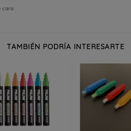
e cara
TAMBIÉN PODRÍA INTERESARTE



