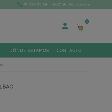
phone
91 684 55 54
|
info@alapizarra.com
0

DÓNDE ESTAMOS
CONTACTO
ao
ILBAO