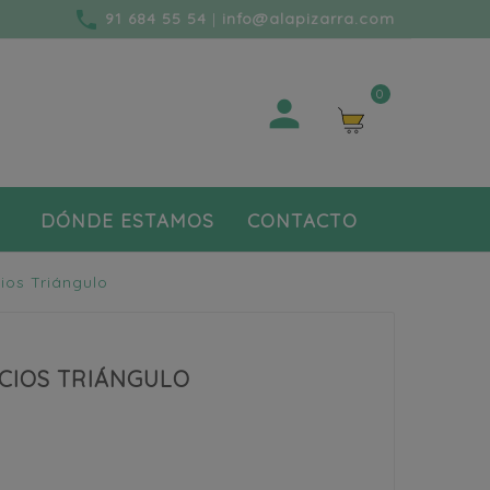
phone
91 684 55 54
|
info@alapizarra.com
0

DÓNDE ESTAMOS
CONTACTO
ios Triángulo
CIOS TRIÁNGULO