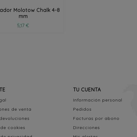
lador Molotow Chalk 4-8
mm
5,17 €
TE
TU CUENTA
gal
Información personal
ones de venta
Pedidos
 devoluciones
Facturas por abono
 de cookies
Direcciones
 de privacidad
Mis alertas