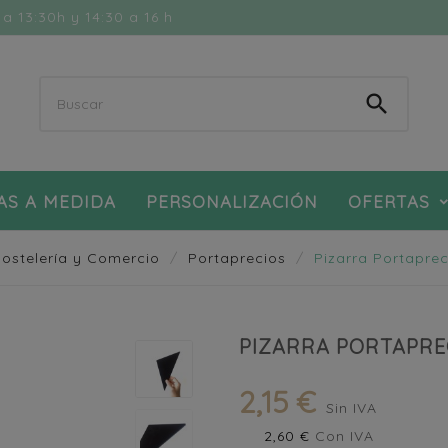
a 13:30h y 14:30 a 16 h

AS A MEDIDA
PERSONALIZACIÓN
OFERTAS
ostelería y Comercio
Portaprecios
Pizarra Portaprec
PIZARRA PORTAPRE
2,15 €
Sin IVA
2,60 €
Con IVA