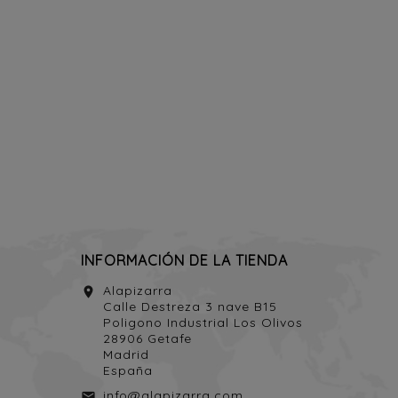
INFORMACIÓN DE LA TIENDA
Alapizarra
location_on
Calle Destreza 3 nave B15
Poligono Industrial Los Olivos
28906 Getafe
Madrid
España
info@alapizarra.com
email