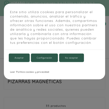
schedule
HORARIO
De Lunes a Viernes: 9 a 13:30h y 14:30 a 16 h
phone
91 684 55 54
|
info@alapizarra.com
Este sitio utiliza cookies para personalizar el
contenido, anuncios, analizar el tráfico y
ofrecer otras funciones. Además, compartimos
0
información sobre el uso con nuestros partners


de analítica y redes sociales, quienes pueden
utilizarla y combinarla con otra información
que les hayas proporcionado. Puedes cambiar
tus preferencias con el botón configuración.

Aceptar
Configuración
No aceptar
Inicio
Aula y Oficina
Pizarras magnéticas
Leer Política cookies y privacidad
PIZARRAS MAGNÉTICAS
35 productos