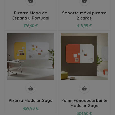


Pizarra Mapa de
Soporte móvil pizarra
España y Portugal
2 caras
176,40 €
418,95 €


Pizarra Modular Saga
Panel Fonoabsorbente
Modular Saga
459,90 €
304,50 €