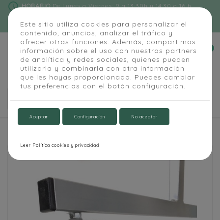
schedule
HORARIO
De Lunes a Viernes: 9 a 13:30h y 14:30 a 16 h
phone
91 684 55 54
|
info@alapizarra.com
Este sitio utiliza cookies para personalizar el
contenido, anuncios, analizar el tráfico y
ofrecer otras funciones. Además, compartimos
0
información sobre el uso con nuestros partners


de analítica y redes sociales, quienes pueden
utilizarla y combinarla con otra información
que les hayas proporcionado. Puedes cambiar
tus preferencias con el botón configuración.

Aceptar
Configuración
No aceptar
Inicio
Aula y Oficina
Pizarra magnética móvil
Leer Política cookies y privacidad