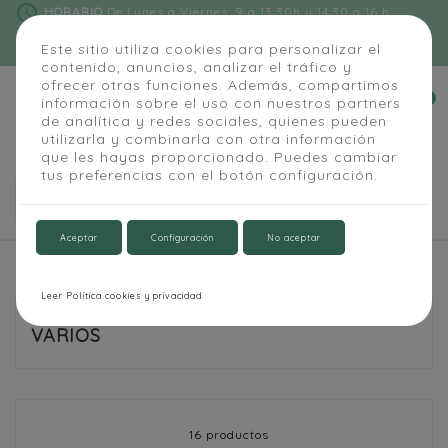
schedule
HORARIO
De Lunes a Viernes: 9 a 13:30h y 14:30 a 16 h
phone
91 684 55 54
|
info@alapizarra.com
Este sitio utiliza cookies para personalizar el
contenido, anuncios, analizar el tráfico y
ofrecer otras funciones. Además, compartimos
0
información sobre el uso con nuestros partners


de analítica y redes sociales, quienes pueden
utilizarla y combinarla con otra información
que les hayas proporcionado. Puedes cambiar
tus preferencias con el botón configuración.

Aceptar
Configuración
No aceptar
Inicio
Accesorios
Varios
Leer Política cookies y privacidad
VARIOS
16 productos