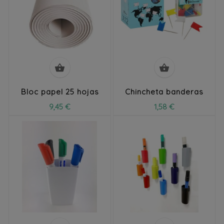


Bloc papel 25 hojas
Chincheta banderas
9,45 €
1,58 €