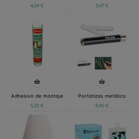
4,04 €
3,47 €


Adhesivo de montaje
Portatizas metálico
5,20 €
9,40 €