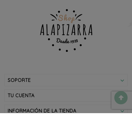
SOPORTE

TU CUENTA

INFORMACIÓN DE LA TIENDA

© 2025 - Alapizarra - Todos Los Derechos Reservados