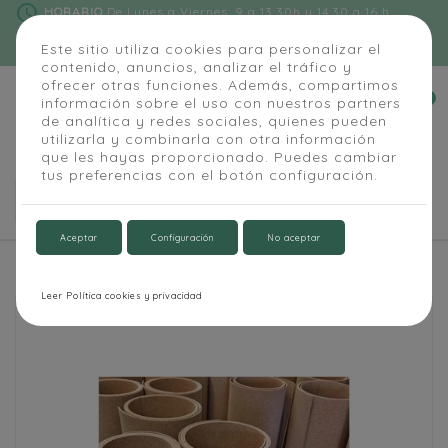
schedule
HORARIO
De Lunes a Viernes: 9 a 13:30h y 14:30 a 16 h
phone
91 684 55 54
|
info@alapizarra.com
Este sitio utiliza cookies para personalizar el
contenido, anuncios, analizar el tráfico y
ofrecer otras funciones. Además, compartimos
0
información sobre el uso con nuestros partners


de analítica y redes sociales, quienes pueden
utilizarla y combinarla con otra información
que les hayas proporcionado. Puedes cambiar
tus preferencias con el botón configuración.

Aceptar
Configuración
No aceptar
Inicio
Corchos
Corcho por metros 5 mm
Leer Política cookies y privacidad