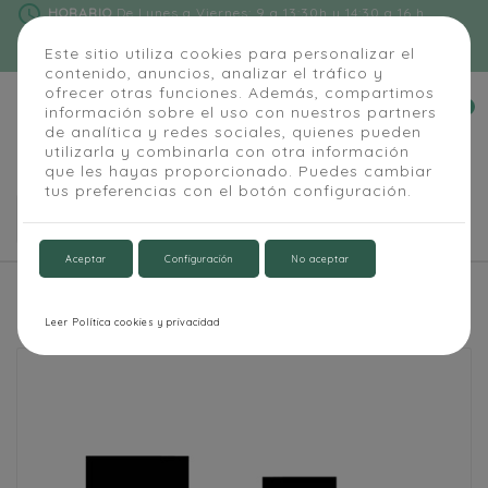
schedule
HORARIO
De Lunes a Viernes: 9 a 13:30h y 14:30 a 16 h
phone
91 684 55 54
|
info@alapizarra.com
Este sitio utiliza cookies para personalizar el
contenido, anuncios, analizar el tráfico y
ofrecer otras funciones. Además, compartimos
0
información sobre el uso con nuestros partners


de analítica y redes sociales, quienes pueden
utilizarla y combinarla con otra información
que les hayas proporcionado. Puedes cambiar
tus preferencias con el botón configuración.

Aceptar
Configuración
No aceptar
Inicio
Hostelería y Comercio
Pizarra Floristeria sin Marco
Leer Política cookies y privacidad