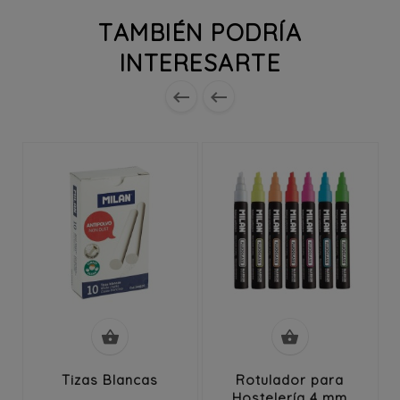
TAMBIÉN PODRÍA
INTERESARTE




Tizas Blancas
Rotulador para
Hostelería 4 mm