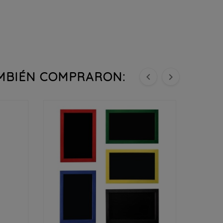
AMBIÉN COMPRARON:



