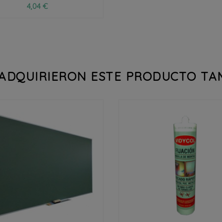
4,04 €
 ADQUIRIERON ESTE PRODUCTO T



