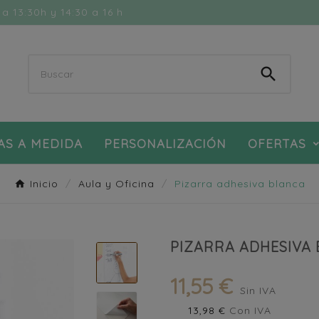
a 13:30h y 14:30 a 16 h

AS A MEDIDA
PERSONALIZACIÓN
OFERTAS
Inicio
Aula y Oficina
Pizarra adhesiva blanca
PIZARRA ADHESIVA
11,55 €
Sin IVA
13,98 €
Con IVA