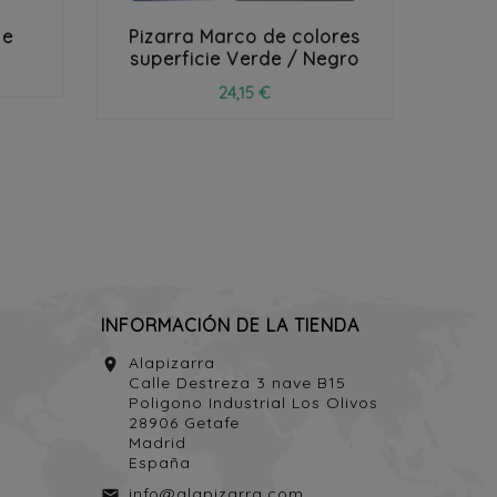
je
Pizarra Marco de colores
P
superficie Verde / Negro
24,15 €
INFORMACIÓN DE LA TIENDA
Alapizarra
location_on
Calle Destreza 3 nave B15
Poligono Industrial Los Olivos
28906 Getafe
Madrid
España
info@alapizarra.com
email