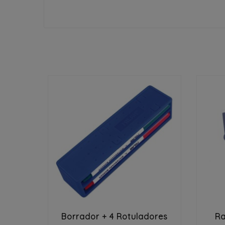


Borrador + 4 Rotuladores
Ra