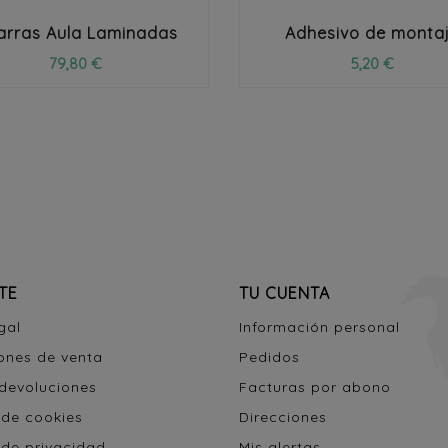
zarras Aula Laminadas
Adhesivo de monta
79,80 €
5,20 €
TE
TU CUENTA
gal
Información personal
ones de venta
Pedidos
 devoluciones
Facturas por abono
 de cookies
Direcciones
 de privacidad
Mis alertas