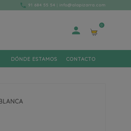
phone
91 684 55 54
|
info@alapizarra.com
0

DÓNDE ESTAMOS
CONTACTO
 BLANCA