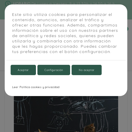
schedule
HORARIO
De Lunes a Viernes: 9 a 13:30h y 14:30 a 16 h
phone
91 684 55 54
|
info@alapizarra.com
Este sitio utiliza cookies para personalizar el
contenido, anuncios, analizar el tráfico y
ofrecer otras funciones. Además, compartimos
0
información sobre el uso con nuestros partners


de analítica y redes sociales, quienes pueden
utilizarla y combinarla con otra información
que les hayas proporcionado. Puedes cambiar
tus preferencias con el botón configuración.

Aceptar
Configuración
No aceptar
Inicio
Pizarra adhesiva negra
Leer Política cookies y privacidad