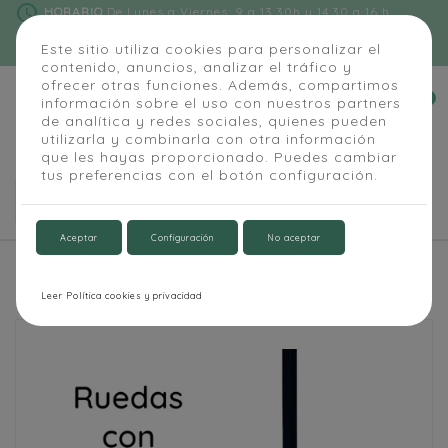
schedule
HORARIO
De Lunes a Viernes: 9 a 13:30h y 14:30 a 16 h
phone
91 684 55 54
|
info@alapizarra.com
Este sitio utiliza cookies para personalizar el
contenido, anuncios, analizar el tráfico y
ofrecer otras funciones. Además, compartimos
0
información sobre el uso con nuestros partners


de analítica y redes sociales, quienes pueden
utilizarla y combinarla con otra información
que les hayas proporcionado. Puedes cambiar
tus preferencias con el botón configuración.

Aceptar
Configuración
No aceptar
Inicio
Aula y Oficina
Pizarra Blanca Magnética Móvil marco negro
Leer Política cookies y privacidad