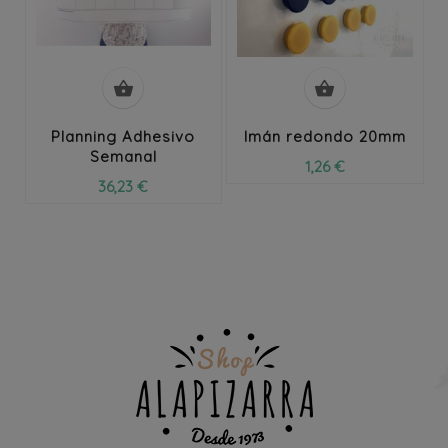


Planning Adhesivo
Imán redondo 20mm
Semanal
1,26 €
36,23 €