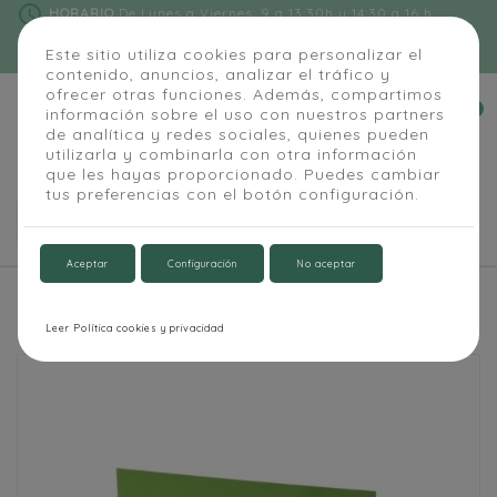
schedule
HORARIO
De Lunes a Viernes: 9 a 13:30h y 14:30 a 16 h
phone
91 684 55 54
|
info@alapizarra.com
Este sitio utiliza cookies para personalizar el
contenido, anuncios, analizar el tráfico y
ofrecer otras funciones. Además, compartimos
0
información sobre el uso con nuestros partners


de analítica y redes sociales, quienes pueden
utilizarla y combinarla con otra información
que les hayas proporcionado. Puedes cambiar
tus preferencias con el botón configuración.

Aceptar
Configuración
No aceptar
Inicio
Aula y Oficina
Pizarras modulares sin
marco
Pizarra magnética Rugby
Leer Política cookies y privacidad