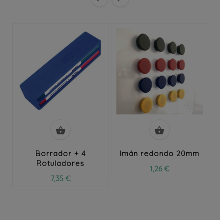


Borrador + 4
Imán redondo 20mm
Rotuladores
1,26 €
7,35 €