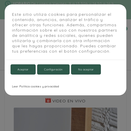
schedule
HORARIO
De Lunes a Viernes: 9 a 13:30h y 14:30 a 16 h
phone
91 684 55 54
|
info@alapizarra.com
Este sitio utiliza cookies para personalizar el
contenido, anuncios, analizar el tráfico y
ofrecer otras funciones. Además, compartimos
0
información sobre el uso con nuestros partners


de analítica y redes sociales, quienes pueden
utilizarla y combinarla con otra información
que les hayas proporcionado. Puedes cambiar
tus preferencias con el botón configuración.

Aceptar
Configuración
No aceptar
Inicio
Aula y Oficina
Pizarras blancas
Pizarra blanca pared Natural
Leer Política cookies y privacidad
VIDEO EN VIVO