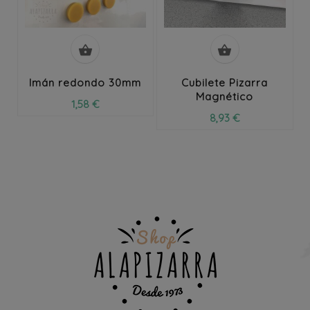


Imán redondo 30mm
Cubilete Pizarra
Magnético
1,58 €
8,93 €